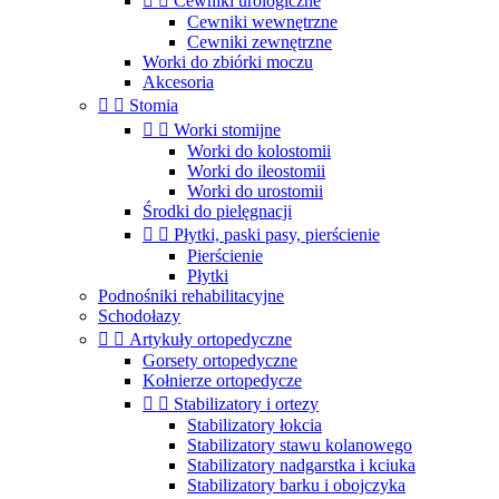


Cewniki urologiczne
Cewniki wewnętrzne
Cewniki zewnętrzne
Worki do zbiórki moczu
Akcesoria


Stomia


Worki stomijne
Worki do kolostomii
Worki do ileostomii
Worki do urostomii
Środki do pielęgnacji


Płytki, paski pasy, pierścienie
Pierścienie
Płytki
Podnośniki rehabilitacyjne
Schodołazy


Artykuły ortopedyczne
Gorsety ortopedyczne
Kołnierze ortopedycze


Stabilizatory i ortezy
Stabilizatory łokcia
Stabilizatory stawu kolanowego
Stabilizatory nadgarstka i kciuka
Stabilizatory barku i obojczyka