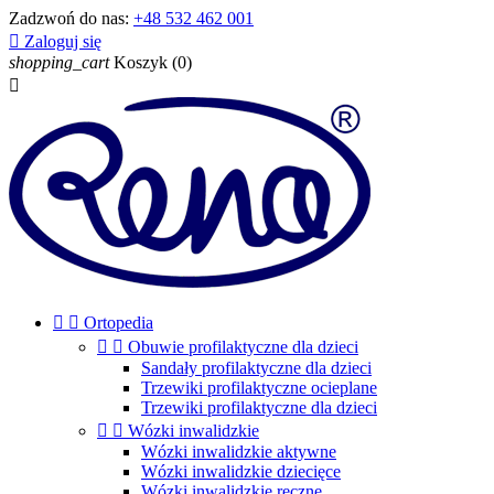
Zadzwoń do nas:
+48 532 462 001

Zaloguj się
shopping_cart
Koszyk
(0)



Ortopedia


Obuwie profilaktyczne dla dzieci
Sandały profilaktyczne dla dzieci
Trzewiki profilaktyczne ocieplane
Trzewiki profilaktyczne dla dzieci


Wózki inwalidzkie
Wózki inwalidzkie aktywne
Wózki inwalidzkie dziecięce
Wózki inwalidzkie ręczne