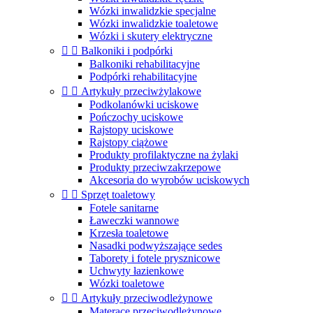
Wózki inwalidzkie specjalne
Wózki inwalidzkie toaletowe
Wózki i skutery elektryczne


Balkoniki i podpórki
Balkoniki rehabilitacyjne
Podpórki rehabilitacyjne


Artykuły przeciwżylakowe
Podkolanówki uciskowe
Pończochy uciskowe
Rajstopy uciskowe
Rajstopy ciążowe
Produkty profilaktyczne na żylaki
Produkty przeciwzakrzepowe
Akcesoria do wyrobów uciskowych


Sprzęt toaletowy
Fotele sanitarne
Ławeczki wannowe
Krzesła toaletowe
Nasadki podwyższające sedes
Taborety i fotele prysznicowe
Uchwyty łazienkowe
Wózki toaletowe


Artykuły przeciwodleżynowe
Materace przeciwodleżynowe