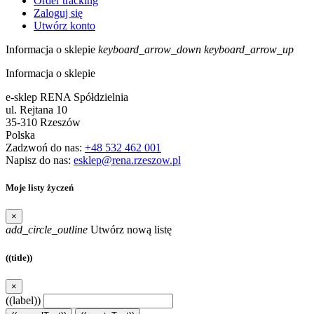
Order tracking
Zaloguj się
Utwórz konto
Informacja o sklepie
keyboard_arrow_down
keyboard_arrow_up
Informacja o sklepie
e-sklep RENA Spółdzielnia
ul. Rejtana 10
35-310 Rzeszów
Polska
Zadzwoń do nas:
+48 532 462 001
Napisz do nas:
esklep@rena.rzeszow.pl
Moje listy życzeń
×
add_circle_outline
Utwórz nową listę
((title))
×
((label))