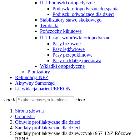


Poduszki ortopedyczne
Poduszki ortopedyczne do spania
Poduszki odwodzące dla dzieci
Stabilizatory stawu skokowego
Temblaki
Pończochy kikutowe


Pasy i sznurówki ortopedyczne
Pasy brzuszne
Pasy lędźwiowe
Pasy przepuklinowe
Pasy na klatkę piersiową
Wkładki ortopedyczne
Pionizatory
Refundacja NFZ
Aktywny Samorząd
Likwidacja barier PEFRON
search
clear
Strona główna
Ortopedia
Obuwie profilaktyczne dla dzieci
Sandały profilaktyczne dla dzieci
Sandały profilaktyczne dla dziewczynki 957-12/Z Różowe
RENA