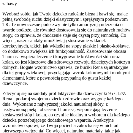
zabawy.
Wyobraź sobie, jak Twoje dziecko radośnie biega i bawi się, mając
pełną swobodę ruchu dzięki elastycznym i sprężystym podeszwom
TR. Te nowoczesne podeszwy nie tylko amortyzują uderzenia o
twarde podłoże, ale również dostosowują się do naturalnych ruchów
stopy, co sprawia, że chodzenie staje się czystą przyjemnością. Co
więcej, nasze sandały umożliwiają stosowanie wkładek
korekcyjnych, takich jak wkładki na stopy płaskie i płasko-koślawe,
co dodatkowo zwiększa ich funkcjonalność. Zastosowanie obcasa
Thomasa wspiera leczenie i korygowanie koślawości stóp oraz
kolan, co jest kluczowe dla zdrowego rozwoju dziecięcych kończyn
dolnych. Bogate wzornictwo sprawia, że buciki Rena są atrakcyjne
dla tej grupy wiekowej, przyciągając wzrok kolorowymi i modnymi
elementami, które z pewnością przypadną do gustu każdej
dziewczynce.
Zdecyduj się na sandały profilaktyczne dla dziewczynki 957-12/Z
Rena i podaruj swojemu dziecku zdrowie oraz wygodę każdego
dnia. Wykonane z najwyższej jakości naturalnej skóry, z
usztywnioną piętą i obcasem Thomasa, wspomagają leczenie
koślawości stóp i kolan, co czyni je idealnym wyborem dla każdego
dziecka potrzebującego dodatkowego wsparcia. Atrakcyjne
wzornictwo sprawi, że Twoja pociecha zakocha się w nich od
pierwszego wejrzenia! Co więcej, naturalne materiały, takie jak