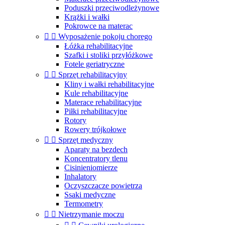
Poduszki przeciwodleżynowe
Krążki i wałki
Pokrowce na materac


Wyposażenie pokoju chorego
Łóżka rehabilitacyjne
Szafki i stoliki przyłóżkowe
Fotele geriatryczne


Sprzęt rehabilitacyjny
Kliny i wałki rehabilitacyjne
Kule rehabilitacyjne
Materace rehabilitacyjne
Piłki rehabilitacyjne
Rotory
Rowery trójkołowe


Sprzęt medyczny
Aparaty na bezdech
Koncentratory tlenu
Cisinieniomierze
Inhalatory
Oczyszczacze powietrza
Ssaki medyczne
Termometry


Nietrzymanie moczu