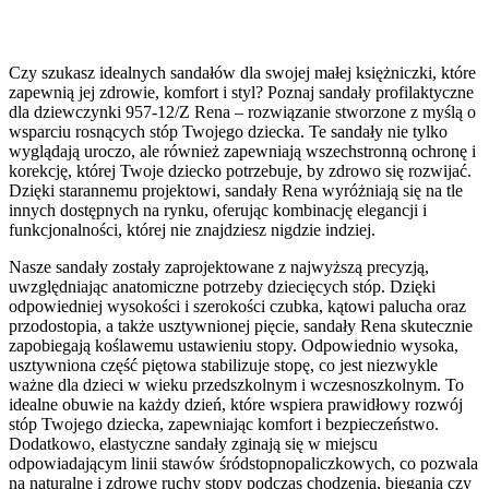
Czy szukasz idealnych sandałów dla swojej małej księżniczki, które
zapewnią jej zdrowie, komfort i styl? Poznaj sandały profilaktyczne
dla dziewczynki 957-12/Z Rena – rozwiązanie stworzone z myślą o
wsparciu rosnących stóp Twojego dziecka. Te sandały nie tylko
wyglądają uroczo, ale również zapewniają wszechstronną ochronę i
korekcję, której Twoje dziecko potrzebuje, by zdrowo się rozwijać.
Dzięki starannemu projektowi, sandały Rena wyróżniają się na tle
innych dostępnych na rynku, oferując kombinację elegancji i
funkcjonalności, której nie znajdziesz nigdzie indziej.
Nasze sandały zostały zaprojektowane z najwyższą precyzją,
uwzględniając anatomiczne potrzeby dziecięcych stóp. Dzięki
odpowiedniej wysokości i szerokości czubka, kątowi palucha oraz
przodostopia, a także usztywnionej pięcie, sandały Rena skutecznie
zapobiegają koślawemu ustawieniu stopy. Odpowiednio wysoka,
usztywniona część piętowa stabilizuje stopę, co jest niezwykle
ważne dla dzieci w wieku przedszkolnym i wczesnoszkolnym. To
idealne obuwie na każdy dzień, które wspiera prawidłowy rozwój
stóp Twojego dziecka, zapewniając komfort i bezpieczeństwo.
Dodatkowo, elastyczne sandały zginają się w miejscu
odpowiadającym linii stawów śródstopnopaliczkowych, co pozwala
na naturalne i zdrowe ruchy stopy podczas chodzenia, biegania czy