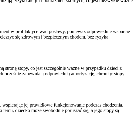
izują ryzyko alergii i podrażnień skórnych, co jest niezwykle ważne
element w profilaktyce wad postawy, ponieważ odpowiednie wsparcie
że cieszyć się zdrowym i bezpiecznym chodem, bez ryzyka
ronę stopy, co jest szczególnie ważne w przypadku dzieci z
jednocześnie zapewniają odpowiednią amortyzację, chroniąc stopy
y, wspierając jej prawidłowe funkcjonowanie podczas chodzenia.
i temu, dziecko może swobodnie poruszać się, a jego stopy są