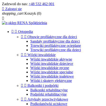
Zadzwoń do nas:
+48 532 462 001

Zaloguj się
shopping_cart
Koszyk
(0)



Ortopedia


Obuwie profilaktyczne dla dzieci
Sandały profilaktyczne dla dzieci
Trzewiki profilaktyczne ocieplane
Trzewiki profilaktyczne dla dzieci


Wózki inwalidzkie
Wózki inwalidzkie aktywne
Wózki inwalidzkie dziecięce
Wózki inwalidzkie ręczne
Wózki inwalidzkie specjalne
Wózki inwalidzkie toaletowe
Wózki i skutery elektryczne


Balkoniki i podpórki
Balkoniki rehabilitacyjne
Podpórki rehabilitacyjne


Artykuły przeciwżylakowe
Podkolanówki uciskowe