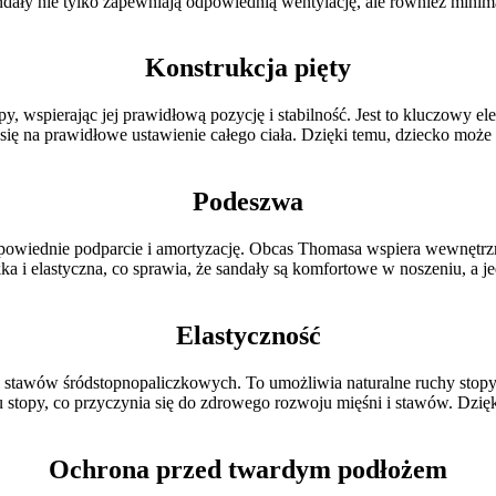
ały nie tylko zapewniają odpowiednią wentylację, ale również minimal
Konstrukcja pięty
, wspierając jej prawidłową pozycję i stabilność. Jest to kluczowy 
a się na prawidłowe ustawienie całego ciała. Dzięki temu, dziecko mo
Podeszwa
dnie podparcie i amortyzację. Obcas Thomasa wspiera wewnętrzną st
ka i elastyczna, co sprawia, że sandały są komfortowe w noszeniu, a 
Elastyczność
nii stawów śródstopnopaliczkowych. To umożliwia naturalne ruchy stop
 stopy, co przyczynia się do zdrowego rozwoju mięśni i stawów. Dzięk
Ochrona przed twardym podłożem