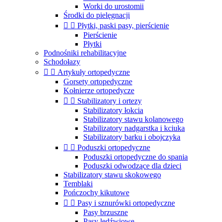
Worki do urostomii
Środki do pielęgnacji


Płytki, paski pasy, pierścienie
Pierścienie
Płytki
Podnośniki rehabilitacyjne
Schodołazy


Artykuły ortopedyczne
Gorsety ortopedyczne
Kołnierze ortopedycze


Stabilizatory i ortezy
Stabilizatory łokcia
Stabilizatory stawu kolanowego
Stabilizatory nadgarstka i kciuka
Stabilizatory barku i obojczyka


Poduszki ortopedyczne
Poduszki ortopedyczne do spania
Poduszki odwodzące dla dzieci
Stabilizatory stawu skokowego
Temblaki
Pończochy kikutowe


Pasy i sznurówki ortopedyczne
Pasy brzuszne
Pasy lędźwiowe