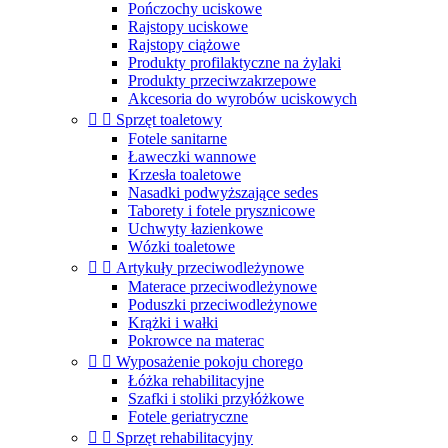
Pończochy uciskowe
Rajstopy uciskowe
Rajstopy ciążowe
Produkty profilaktyczne na żylaki
Produkty przeciwzakrzepowe
Akcesoria do wyrobów uciskowych


Sprzęt toaletowy
Fotele sanitarne
Ławeczki wannowe
Krzesła toaletowe
Nasadki podwyższające sedes
Taborety i fotele prysznicowe
Uchwyty łazienkowe
Wózki toaletowe


Artykuły przeciwodleżynowe
Materace przeciwodleżynowe
Poduszki przeciwodleżynowe
Krążki i wałki
Pokrowce na materac


Wyposażenie pokoju chorego
Łóżka rehabilitacyjne
Szafki i stoliki przyłóżkowe
Fotele geriatryczne


Sprzęt rehabilitacyjny