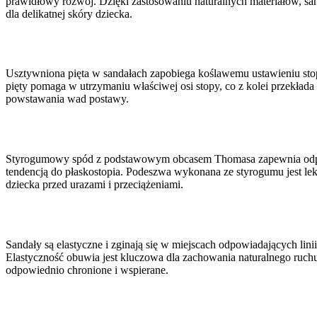
prawidłowy rozwój. Dzięki zastosowaniu naturalnych materiałów, sand
dla delikatnej skóry dziecka.
Usztywniona pięta w sandałach zapobiega koślawemu ustawieniu stopy
pięty pomaga w utrzymaniu właściwej osi stopy, co z kolei przekład
powstawania wad postawy.
Styrogumowy spód z podstawowym obcasem Thomasa zapewnia odpowie
tendencją do płaskostopia. Podeszwa wykonana ze styrogumu jest lek
dziecka przed urazami i przeciążeniami.
Sandały są elastyczne i zginają się w miejscach odpowiadających li
Elastyczność obuwia jest kluczowa dla zachowania naturalnego ruchu
odpowiednio chronione i wspierane.