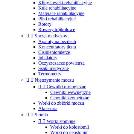
Kliny i wałki rehabilitacyjne
Kule rehabilitacyjne
Materace rehabilitacyjne
Piłki rehabilitacyjne
Rotory
Rowery trójkołowe


Sprzęt medyczny
Aparaty na bezdech
Koncentratory tlenu
Cisinieniomierze
Inhalatory
Oczyszczacze powietrza
Ssaki medyczne
Termometry


Nietrzymanie moczu


Cewniki urologiczne
Cewniki wewnętrzne
Cewniki zewnętrzne
Worki do zbiórki moczu
Akcesoria


Stomia


Worki stomijne
Worki do kolostomii
Worki do ileostomii