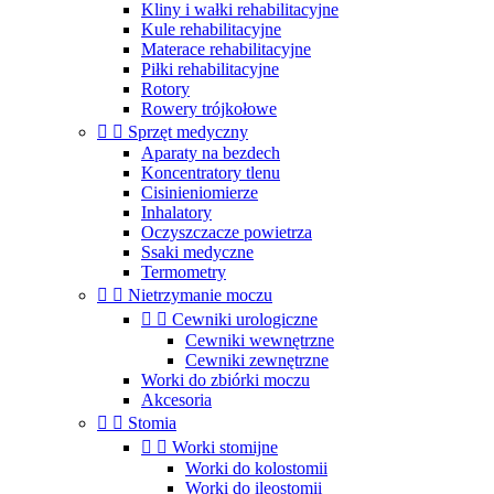
Kliny i wałki rehabilitacyjne
Kule rehabilitacyjne
Materace rehabilitacyjne
Piłki rehabilitacyjne
Rotory
Rowery trójkołowe


Sprzęt medyczny
Aparaty na bezdech
Koncentratory tlenu
Cisinieniomierze
Inhalatory
Oczyszczacze powietrza
Ssaki medyczne
Termometry


Nietrzymanie moczu


Cewniki urologiczne
Cewniki wewnętrzne
Cewniki zewnętrzne
Worki do zbiórki moczu
Akcesoria


Stomia


Worki stomijne
Worki do kolostomii
Worki do ileostomii