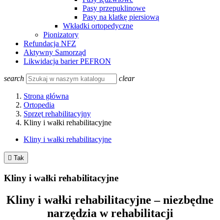
Pasy przepuklinowe
Pasy na klatkę piersiową
Wkładki ortopedyczne
Pionizatory
Refundacja NFZ
Aktywny Samorząd
Likwidacja barier PEFRON
search
clear
Strona główna
Ortopedia
Sprzęt rehabilitacyjny
Kliny i wałki rehabilitacyjne
Kliny i wałki rehabilitacyjne

Tak
Kliny i wałki rehabilitacyjne
Kliny i wałki rehabilitacyjne – niezbędne
narzędzia w rehabilitacji