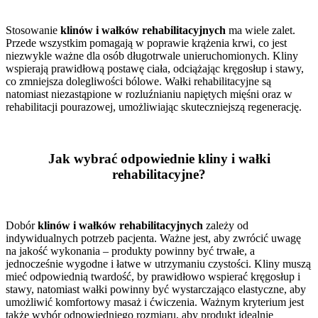
Stosowanie
klinów i wałków rehabilitacyjnych
ma wiele zalet.
Przede wszystkim pomagają w poprawie krążenia krwi, co jest
niezwykle ważne dla osób długotrwale unieruchomionych. Kliny
wspierają prawidłową postawę ciała, odciążając kręgosłup i stawy,
co zmniejsza dolegliwości bólowe. Wałki rehabilitacyjne są
natomiast niezastąpione w rozluźnianiu napiętych mięśni oraz w
rehabilitacji pourazowej, umożliwiając skuteczniejszą regenerację.
Jak wybrać odpowiednie kliny i wałki
rehabilitacyjne?
Dobór
klinów i wałków rehabilitacyjnych
zależy od
indywidualnych potrzeb pacjenta. Ważne jest, aby zwrócić uwagę
na jakość wykonania – produkty powinny być trwałe, a
jednocześnie wygodne i łatwe w utrzymaniu czystości. Kliny muszą
mieć odpowiednią twardość, by prawidłowo wspierać kręgosłup i
stawy, natomiast wałki powinny być wystarczająco elastyczne, aby
umożliwić komfortowy masaż i ćwiczenia. Ważnym kryterium jest
także wybór odpowiedniego rozmiaru, aby produkt idealnie