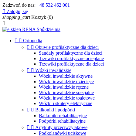
Zadzwoń do nas:
+48 532 462 001

Zaloguj się
shopping_cart
Koszyk
(0)



Ortopedia


Obuwie profilaktyczne dla dzieci
Sandały profilaktyczne dla dzieci
Trzewiki profilaktyczne ocieplane
Trzewiki profilaktyczne dla dzieci


Wózki inwalidzkie
Wózki inwalidzkie aktywne
Wózki inwalidzkie dziecięce
Wózki inwalidzkie ręczne
Wózki inwalidzkie specjalne
Wózki inwalidzkie toaletowe
Wózki i skutery elektryczne


Balkoniki i podpórki
Balkoniki rehabilitacyjne
Podpórki rehabilitacyjne


Artykuły przeciwżylakowe
Podkolanówki uciskowe