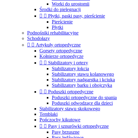
Worki do urostomii
Środki do pielęgnacji


Płytki, paski pasy, pierścienie
Pierścienie
Płytki
Podnośniki rehabilitacyjne
Schodołazy


Artykuły ortopedyczne
Gorsety ortopedyczne
Kołnierze ortopedycze


Stabilizatory i ortezy
Stabilizatory łokcia
Stabilizatory stawu kolanowego
Stabilizatory nadgarstka i kciuka
Stabilizatory barku i obojczyka


Poduszki ortopedyczne
Poduszki ortopedyczne do spania
Poduszki odwodzące dla dzieci
Stabilizatory stawu skokowego
Temblaki
Pończochy kikutowe


Pasy i sznurówki ortopedyczne
Pasy brzuszne
Pasy lędźwiowe