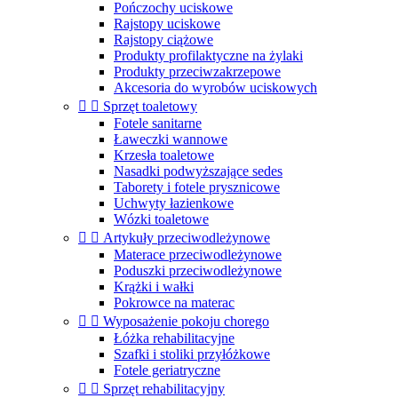
Pończochy uciskowe
Rajstopy uciskowe
Rajstopy ciążowe
Produkty profilaktyczne na żylaki
Produkty przeciwzakrzepowe
Akcesoria do wyrobów uciskowych


Sprzęt toaletowy
Fotele sanitarne
Ławeczki wannowe
Krzesła toaletowe
Nasadki podwyższające sedes
Taborety i fotele prysznicowe
Uchwyty łazienkowe
Wózki toaletowe


Artykuły przeciwodleżynowe
Materace przeciwodleżynowe
Poduszki przeciwodleżynowe
Krążki i wałki
Pokrowce na materac


Wyposażenie pokoju chorego
Łóżka rehabilitacyjne
Szafki i stoliki przyłóżkowe
Fotele geriatryczne


Sprzęt rehabilitacyjny