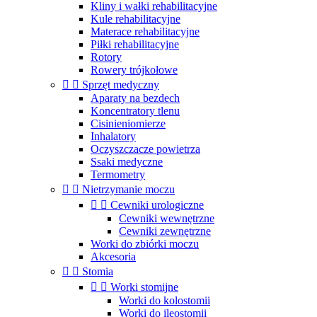
Kliny i wałki rehabilitacyjne
Kule rehabilitacyjne
Materace rehabilitacyjne
Piłki rehabilitacyjne
Rotory
Rowery trójkołowe


Sprzęt medyczny
Aparaty na bezdech
Koncentratory tlenu
Cisinieniomierze
Inhalatory
Oczyszczacze powietrza
Ssaki medyczne
Termometry


Nietrzymanie moczu


Cewniki urologiczne
Cewniki wewnętrzne
Cewniki zewnętrzne
Worki do zbiórki moczu
Akcesoria


Stomia


Worki stomijne
Worki do kolostomii
Worki do ileostomii