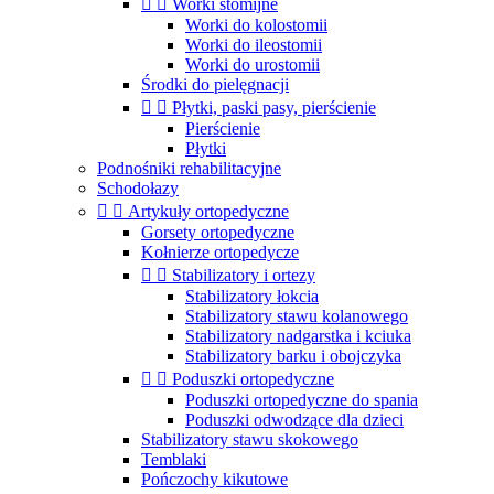


Worki stomijne
Worki do kolostomii
Worki do ileostomii
Worki do urostomii
Środki do pielęgnacji


Płytki, paski pasy, pierścienie
Pierścienie
Płytki
Podnośniki rehabilitacyjne
Schodołazy


Artykuły ortopedyczne
Gorsety ortopedyczne
Kołnierze ortopedycze


Stabilizatory i ortezy
Stabilizatory łokcia
Stabilizatory stawu kolanowego
Stabilizatory nadgarstka i kciuka
Stabilizatory barku i obojczyka


Poduszki ortopedyczne
Poduszki ortopedyczne do spania
Poduszki odwodzące dla dzieci
Stabilizatory stawu skokowego
Temblaki
Pończochy kikutowe