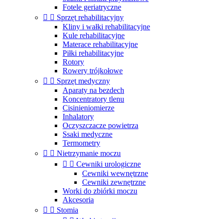
Fotele geriatryczne


Sprzęt rehabilitacyjny
Kliny i wałki rehabilitacyjne
Kule rehabilitacyjne
Materace rehabilitacyjne
Piłki rehabilitacyjne
Rotory
Rowery trójkołowe


Sprzęt medyczny
Aparaty na bezdech
Koncentratory tlenu
Cisinieniomierze
Inhalatory
Oczyszczacze powietrza
Ssaki medyczne
Termometry


Nietrzymanie moczu


Cewniki urologiczne
Cewniki wewnętrzne
Cewniki zewnętrzne
Worki do zbiórki moczu
Akcesoria


Stomia