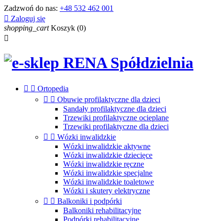
Zadzwoń do nas:
+48 532 462 001

Zaloguj się
shopping_cart
Koszyk
(0)



Ortopedia


Obuwie profilaktyczne dla dzieci
Sandały profilaktyczne dla dzieci
Trzewiki profilaktyczne ocieplane
Trzewiki profilaktyczne dla dzieci


Wózki inwalidzkie
Wózki inwalidzkie aktywne
Wózki inwalidzkie dziecięce
Wózki inwalidzkie ręczne
Wózki inwalidzkie specjalne
Wózki inwalidzkie toaletowe
Wózki i skutery elektryczne


Balkoniki i podpórki
Balkoniki rehabilitacyjne
Podpórki rehabilitacyjne