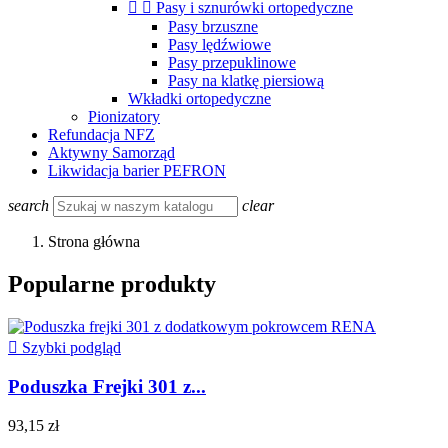


Pasy i sznurówki ortopedyczne
Pasy brzuszne
Pasy lędźwiowe
Pasy przepuklinowe
Pasy na klatkę piersiową
Wkładki ortopedyczne
Pionizatory
Refundacja NFZ
Aktywny Samorząd
Likwidacja barier PEFRON
search
clear
Strona główna
Popularne produkty

Szybki podgląd
Poduszka Frejki 301 z...
93,15 zł