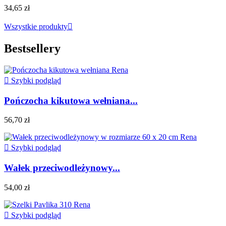
34,65 zł
Wszystkie produkty

Bestsellery

Szybki podgląd
Pończocha kikutowa wełniana...
56,70 zł

Szybki podgląd
Wałek przeciwodleżynowy...
54,00 zł

Szybki podgląd