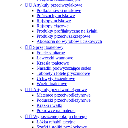


Artykuły przeciwżylakowe
Podkolanówki uciskowe
Pończochy uciskowe
Rajstopy uciskowe
Rajstopy ciążowe
Produkty profilaktyczne na żylaki
Produkty przeciwzakrzepowe
Akcesoria do wyrobów uciskowych


Sprzęt toaletowy
Fotele sanitarne
Ławeczki wannowe
Krzesła toaletowe
Nasadki podwyższające sedes
Taborety i fotele prysznicowe
Uchwyty łazienkowe
Wózki toaletowe


Artykuły przeciwodleżynowe
Materace przeciwodleżynowe
Poduszki przeciwodleżynowe
Krążki i wałki
Pokrowce na materac


Wyposażenie pokoju chorego
Łóżka rehabilitacyjne
Szafki i stoliki przyłóżkowe