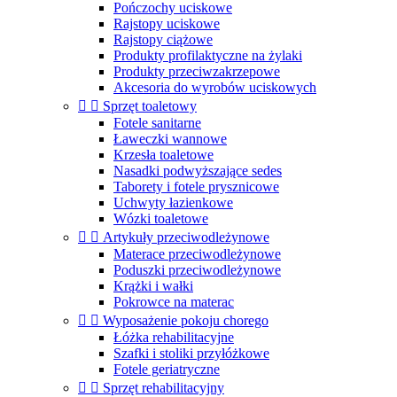
Pończochy uciskowe
Rajstopy uciskowe
Rajstopy ciążowe
Produkty profilaktyczne na żylaki
Produkty przeciwzakrzepowe
Akcesoria do wyrobów uciskowych


Sprzęt toaletowy
Fotele sanitarne
Ławeczki wannowe
Krzesła toaletowe
Nasadki podwyższające sedes
Taborety i fotele prysznicowe
Uchwyty łazienkowe
Wózki toaletowe


Artykuły przeciwodleżynowe
Materace przeciwodleżynowe
Poduszki przeciwodleżynowe
Krążki i wałki
Pokrowce na materac


Wyposażenie pokoju chorego
Łóżka rehabilitacyjne
Szafki i stoliki przyłóżkowe
Fotele geriatryczne


Sprzęt rehabilitacyjny