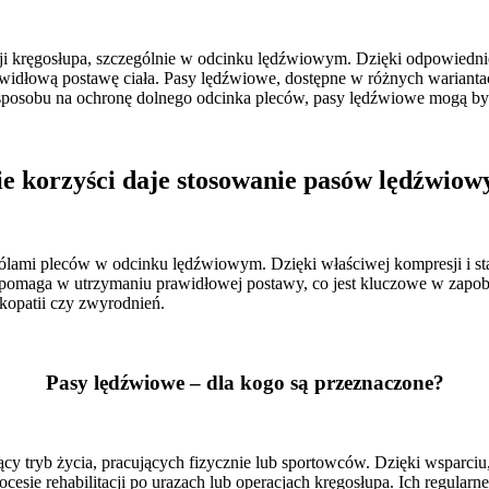
acji kręgosłupa, szczególnie w odcinku lędźwiowym. Dzięki odpowiedni
awidłową postawę ciała. Pasy lędźwiowe, dostępne w różnych wariantac
o sposobu na ochronę dolnego odcinka pleców, pasy lędźwiowe mogą b
ie korzyści daje stosowanie pasów lędźwiow
ami pleców w odcinku lędźwiowym. Dzięki właściwej kompresji i stabi
 pomaga w utrzymaniu prawidłowej postawy, co jest kluczowe w zapob
skopatii czy zwyrodnień.
Pasy lędźwiowe – dla kogo są przeznaczone?
cy tryb życia, pracujących fizycznie lub sportowców. Dzięki wsparciu
ocesie rehabilitacji po urazach lub operacjach kręgosłupa. Ich regula