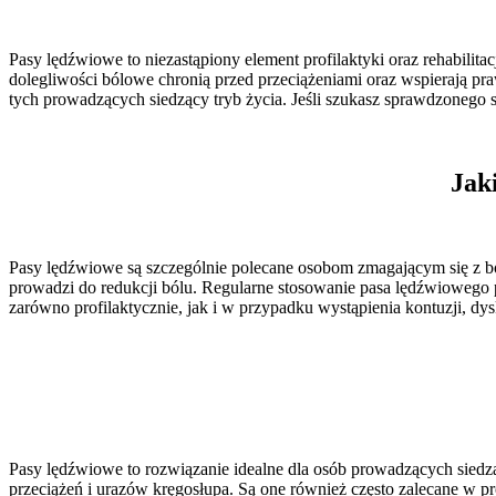
Pasy lędźwiowe to niezastąpiony element profilaktyki oraz rehabilit
dolegliwości bólowe chronią przed przeciążeniami oraz wspierają pr
tych prowadzących siedzący tryb życia. Jeśli szukasz sprawdzoneg
Jak
Pasy lędźwiowe są szczególnie polecane osobom zmagającym się z ból
prowadzi do redukcji bólu. Regularne stosowanie pasa lędźwiowego
zarówno profilaktycznie, jak i w przypadku wystąpienia kontuzji, dy
Pasy lędźwiowe to rozwiązanie idealne dla osób prowadzących siedzą
przeciążeń i urazów kręgosłupa. Są one również często zalecane w pr