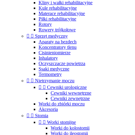
Kliny i wałki rehabilitacyjne
Kule rehabilitacyjne
Materace rehabilitacyjne
Piłki rehabilitacyjne
Rotory
Rowery trójkołowe


Sprzęt medyczny
Aparaty na bezdech
Koncentratory tlenu
Cisinieniomierze
Inhalatory
Oczyszczacze powietrza
Ssaki medyczne
Termometry


Nietrzymanie moczu


Cewniki urologiczne
Cewniki wewnętrzne
Cewniki zewnętrzne
Worki do zbiórki moczu
Akcesoria


Stomia


Worki stomijne
Worki do kolostomii
Worki do ileostomii