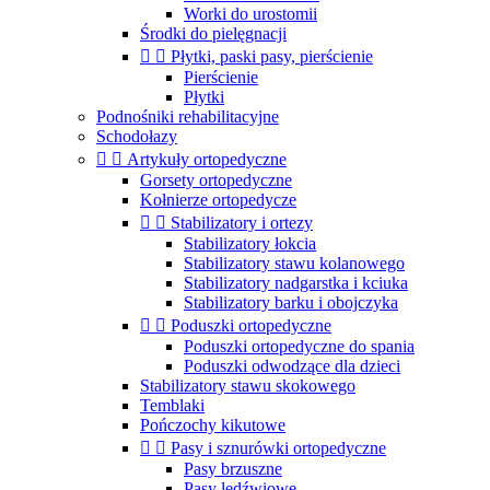
Worki do urostomii
Środki do pielęgnacji


Płytki, paski pasy, pierścienie
Pierścienie
Płytki
Podnośniki rehabilitacyjne
Schodołazy


Artykuły ortopedyczne
Gorsety ortopedyczne
Kołnierze ortopedycze


Stabilizatory i ortezy
Stabilizatory łokcia
Stabilizatory stawu kolanowego
Stabilizatory nadgarstka i kciuka
Stabilizatory barku i obojczyka


Poduszki ortopedyczne
Poduszki ortopedyczne do spania
Poduszki odwodzące dla dzieci
Stabilizatory stawu skokowego
Temblaki
Pończochy kikutowe


Pasy i sznurówki ortopedyczne
Pasy brzuszne
Pasy lędźwiowe