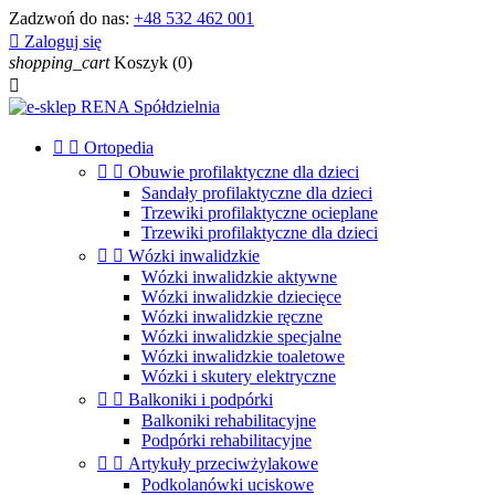
Zadzwoń do nas:
+48 532 462 001

Zaloguj się
shopping_cart
Koszyk
(0)



Ortopedia


Obuwie profilaktyczne dla dzieci
Sandały profilaktyczne dla dzieci
Trzewiki profilaktyczne ocieplane
Trzewiki profilaktyczne dla dzieci


Wózki inwalidzkie
Wózki inwalidzkie aktywne
Wózki inwalidzkie dziecięce
Wózki inwalidzkie ręczne
Wózki inwalidzkie specjalne
Wózki inwalidzkie toaletowe
Wózki i skutery elektryczne


Balkoniki i podpórki
Balkoniki rehabilitacyjne
Podpórki rehabilitacyjne


Artykuły przeciwżylakowe
Podkolanówki uciskowe