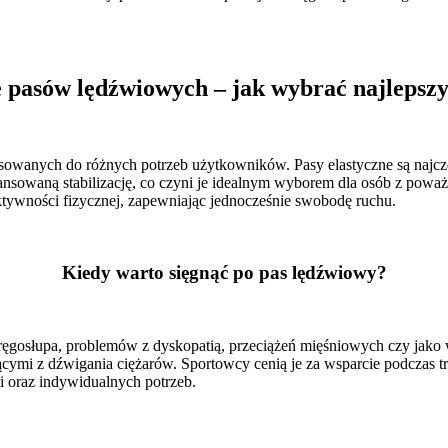
 pasów lędźwiowych – jak wybrać najlepsz
owanych do różnych potrzeb użytkowników. Pasy elastyczne są najczę
owaną stabilizację, co czyni je idealnym wyborem dla osób z poważn
ktywności fizycznej, zapewniając jednocześnie swobodę ruchu.
Kiedy warto sięgnąć po pas lędźwiowy?
gosłupa, problemów z dyskopatią, przeciążeń mięśniowych czy jako 
ącymi z dźwigania ciężarów. Sportowcy cenią je za wsparcie podczas t
 oraz indywidualnych potrzeb.