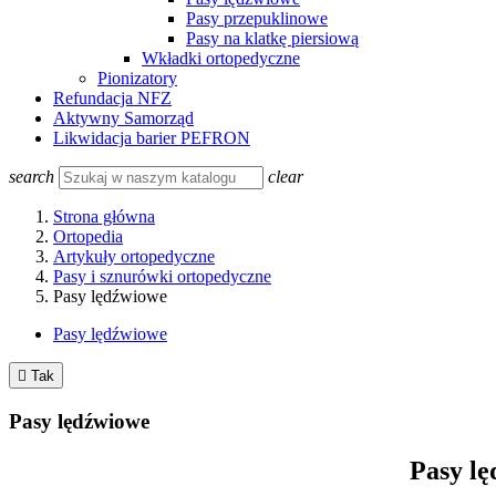
Pasy przepuklinowe
Pasy na klatkę piersiową
Wkładki ortopedyczne
Pionizatory
Refundacja NFZ
Aktywny Samorząd
Likwidacja barier PEFRON
search
clear
Strona główna
Ortopedia
Artykuły ortopedyczne
Pasy i sznurówki ortopedyczne
Pasy lędźwiowe
Pasy lędźwiowe

Tak
Pasy lędźwiowe
Pasy lę