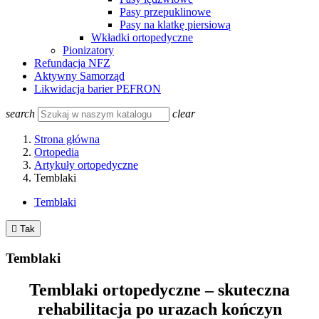
Pasy przepuklinowe
Pasy na klatkę piersiową
Wkładki ortopedyczne
Pionizatory
Refundacja NFZ
Aktywny Samorząd
Likwidacja barier PEFRON
search
clear
Strona główna
Ortopedia
Artykuły ortopedyczne
Temblaki
Temblaki

Tak
Temblaki
Temblaki ortopedyczne – skuteczna
rehabilitacja po urazach kończyn