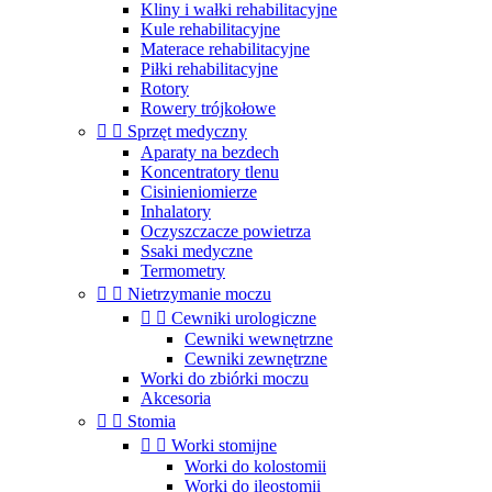
Kliny i wałki rehabilitacyjne
Kule rehabilitacyjne
Materace rehabilitacyjne
Piłki rehabilitacyjne
Rotory
Rowery trójkołowe


Sprzęt medyczny
Aparaty na bezdech
Koncentratory tlenu
Cisinieniomierze
Inhalatory
Oczyszczacze powietrza
Ssaki medyczne
Termometry


Nietrzymanie moczu


Cewniki urologiczne
Cewniki wewnętrzne
Cewniki zewnętrzne
Worki do zbiórki moczu
Akcesoria


Stomia


Worki stomijne
Worki do kolostomii
Worki do ileostomii