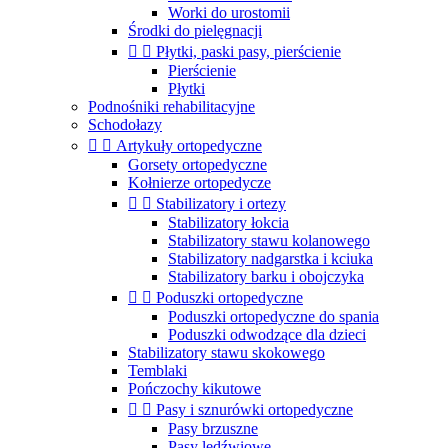
Worki do urostomii
Środki do pielęgnacji


Płytki, paski pasy, pierścienie
Pierścienie
Płytki
Podnośniki rehabilitacyjne
Schodołazy


Artykuły ortopedyczne
Gorsety ortopedyczne
Kołnierze ortopedycze


Stabilizatory i ortezy
Stabilizatory łokcia
Stabilizatory stawu kolanowego
Stabilizatory nadgarstka i kciuka
Stabilizatory barku i obojczyka


Poduszki ortopedyczne
Poduszki ortopedyczne do spania
Poduszki odwodzące dla dzieci
Stabilizatory stawu skokowego
Temblaki
Pończochy kikutowe


Pasy i sznurówki ortopedyczne
Pasy brzuszne
Pasy lędźwiowe