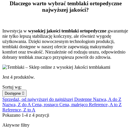
Dlaczego warto wybrać temblaki ortopedyczne
najwyższej jakości?
Inwestycja w
wysokiej jakości temblaki ortopedyczne
gwarantuje
nie tylko lepszą stabilizację kończyny, ale również wygodę
użytkowania. Dzięki nowoczesnym technologiom produkcji,
temblaki dostępne w naszej ofercie zapewniają maksymalny
komfort oraz trwałość. Niezależnie od rodzaju urazu, odpowiednio
dobrany temblak znacząco przyspiesza powrót do zdrowia.
Jest 4 produktów.
Sortuj wg:
Dostępne

Sprzedaż, od najwyższej do najniższej
Dostępne
Nazwa, A do Z
Nazwa, Z do A
Cena, rosnąco
Cena, malejąco
Reference, A to Z
Reference, Z to A
Pokazano 1-4 z 4 pozycji
Aktywne filtry