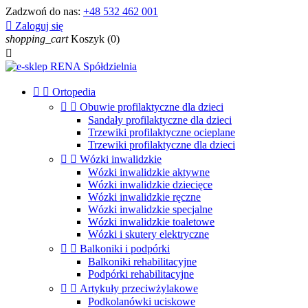
Zadzwoń do nas:
+48 532 462 001

Zaloguj się
shopping_cart
Koszyk
(0)



Ortopedia


Obuwie profilaktyczne dla dzieci
Sandały profilaktyczne dla dzieci
Trzewiki profilaktyczne ocieplane
Trzewiki profilaktyczne dla dzieci


Wózki inwalidzkie
Wózki inwalidzkie aktywne
Wózki inwalidzkie dziecięce
Wózki inwalidzkie ręczne
Wózki inwalidzkie specjalne
Wózki inwalidzkie toaletowe
Wózki i skutery elektryczne


Balkoniki i podpórki
Balkoniki rehabilitacyjne
Podpórki rehabilitacyjne


Artykuły przeciwżylakowe
Podkolanówki uciskowe