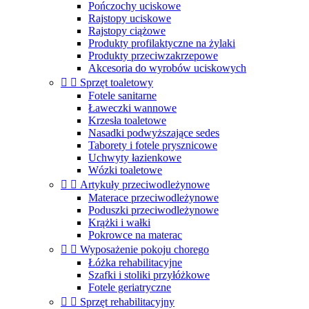
Pończochy uciskowe
Rajstopy uciskowe
Rajstopy ciążowe
Produkty profilaktyczne na żylaki
Produkty przeciwzakrzepowe
Akcesoria do wyrobów uciskowych


Sprzęt toaletowy
Fotele sanitarne
Ławeczki wannowe
Krzesła toaletowe
Nasadki podwyższające sedes
Taborety i fotele prysznicowe
Uchwyty łazienkowe
Wózki toaletowe


Artykuły przeciwodleżynowe
Materace przeciwodleżynowe
Poduszki przeciwodleżynowe
Krążki i wałki
Pokrowce na materac


Wyposażenie pokoju chorego
Łóżka rehabilitacyjne
Szafki i stoliki przyłóżkowe
Fotele geriatryczne


Sprzęt rehabilitacyjny