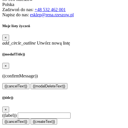
Polska
Zadzwoń do nas:
+48 532 462 001
Napisz do nas:
esklep@rena.rzeszow.pl
Moje listy życzeń
×
add_circle_outline
Utwórz nową listę
((modalTitle))
×
((confirmMessage))
((cancelText))
((modalDeleteText))
((title))
×
((label))
((cancelText))
((createText))