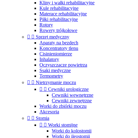
Kliny i wałki rehabilitacyjne
Kule rehabilitacyjne
Materace rehabilitacyjne
Piłki rehabilitacyjne
Rotory
Rowery trójkołowe


Sprzęt medyczny
Aparaty na bezdech
Koncentratory tlenu
Cisinieniomierze
Inhalatory
Oczyszczacze powietrza
Ssaki medyczne
Termometry


Nietrzymanie moczu


Cewniki urologiczne
Cewniki wewnętrzne
Cewniki zewnętrzne
Worki do zbiórki moczu
Akcesoria


Stomia


Worki stomijne
Worki do kolostomii
Worki do ileostomii