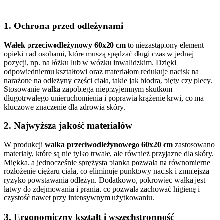
1. Ochrona przed odleżynami
Wałek przeciwodleżynowy 60x20 cm
to niezastąpiony element
opieki nad osobami, które muszą spędzać długi czas w jednej
pozycji, np. na łóżku lub w wózku inwalidzkim. Dzięki
odpowiedniemu kształtowi oraz materiałom redukuje nacisk na
narażone na odleżyny części ciała, takie jak biodra, pięty czy plecy.
Stosowanie wałka zapobiega nieprzyjemnym skutkom
długotrwałego unieruchomienia i poprawia krążenie krwi, co ma
kluczowe znaczenie dla zdrowia skóry.
2. Najwyższa jakość materiałów
W produkcji
wałka przeciwodleżynowego 60x20 cm
zastosowano
materiały, które są nie tylko trwałe, ale również przyjazne dla skóry.
Miękka, a jednocześnie sprężysta pianka pozwala na równomierne
rozłożenie ciężaru ciała, co eliminuje punktowy nacisk i zmniejsza
ryzyko powstawania odleżyn. Dodatkowo, pokrowiec wałka jest
łatwy do zdejmowania i prania, co pozwala zachować higienę i
czystość nawet przy intensywnym użytkowaniu.
3. Ergonomiczny kształt i wszechstronność