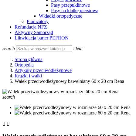
Pasy przepuklinowe
Pasy na klatkę piersiową
Wkładki ortopedyczne
Pionizatory
Refundacja NFZ
Aktywny Samorząd
Likwidacja barier PEFRON
search
clear
Strona główna
Ortopedia
Artykuły przeciwodleżynowe
Krążki i wałki
Wałek przeciwodleżynowy bawełniany 60 x 20 cm Rena
search

