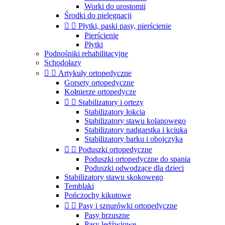
Worki do urostomii
Środki do pielęgnacji


Płytki, paski pasy, pierścienie
Pierścienie
Płytki
Podnośniki rehabilitacyjne
Schodołazy


Artykuły ortopedyczne
Gorsety ortopedyczne
Kołnierze ortopedycze


Stabilizatory i ortezy
Stabilizatory łokcia
Stabilizatory stawu kolanowego
Stabilizatory nadgarstka i kciuka
Stabilizatory barku i obojczyka


Poduszki ortopedyczne
Poduszki ortopedyczne do spania
Poduszki odwodzące dla dzieci
Stabilizatory stawu skokowego
Temblaki
Pończochy kikutowe


Pasy i sznurówki ortopedyczne
Pasy brzuszne
Pasy lędźwiowe