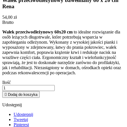
Wałek przeciwodleżynowy bawełniany 60 x 20 cm
Rena
54,00 zł
Brutto
Wałek przeciwodleżynowy 60x20 cm
to idealne rozwiązanie dla
osób leżących długotrwale, które potrzebują wsparcia w
zapobieganiu odleżynom. Wykonany z wysokiej jakości pianki i
wyposażony w zdejmowany, łatwy do prania pokrowiec, wałek
zapewnia komfort, poprawia krążenie krwi i redukuje nacisk na
wrażliwe części ciała. Ergonomiczny kształt i wielofunkcyjność
sprawiają, że jest to doskonałe narzędzie zarówno do profilaktyki,
jak i rehabilitacji. Niezastąpiony w domach, ośrodkach opieki oraz
podczas rekonwalescencji po operacjach.
Ilość

Dodaj do koszyka
Udostępnij
Udostępnij
Tweetuj
Pinterest