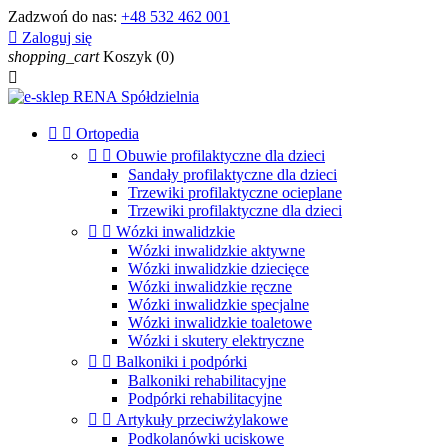
Zadzwoń do nas:
+48 532 462 001

Zaloguj się
shopping_cart
Koszyk
(0)



Ortopedia


Obuwie profilaktyczne dla dzieci
Sandały profilaktyczne dla dzieci
Trzewiki profilaktyczne ocieplane
Trzewiki profilaktyczne dla dzieci


Wózki inwalidzkie
Wózki inwalidzkie aktywne
Wózki inwalidzkie dziecięce
Wózki inwalidzkie ręczne
Wózki inwalidzkie specjalne
Wózki inwalidzkie toaletowe
Wózki i skutery elektryczne


Balkoniki i podpórki
Balkoniki rehabilitacyjne
Podpórki rehabilitacyjne


Artykuły przeciwżylakowe
Podkolanówki uciskowe