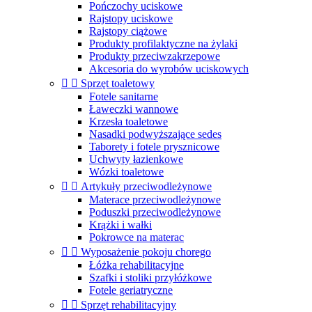
Pończochy uciskowe
Rajstopy uciskowe
Rajstopy ciążowe
Produkty profilaktyczne na żylaki
Produkty przeciwzakrzepowe
Akcesoria do wyrobów uciskowych


Sprzęt toaletowy
Fotele sanitarne
Ławeczki wannowe
Krzesła toaletowe
Nasadki podwyższające sedes
Taborety i fotele prysznicowe
Uchwyty łazienkowe
Wózki toaletowe


Artykuły przeciwodleżynowe
Materace przeciwodleżynowe
Poduszki przeciwodleżynowe
Krążki i wałki
Pokrowce na materac


Wyposażenie pokoju chorego
Łóżka rehabilitacyjne
Szafki i stoliki przyłóżkowe
Fotele geriatryczne


Sprzęt rehabilitacyjny