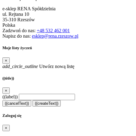
e-sklep RENA Spółdzielnia
ul. Rejtana 10
35-310 Rzeszów
Polska
Zadzwoń do nas:
+48 532 462 001
Napisz do nas:
esklep@rena.rzeszow.pl
Moje listy życzeń
×
add_circle_outline
Utwórz nową listę
((title))
×
((label))
((cancelText))
((createText))
Zaloguj się
×