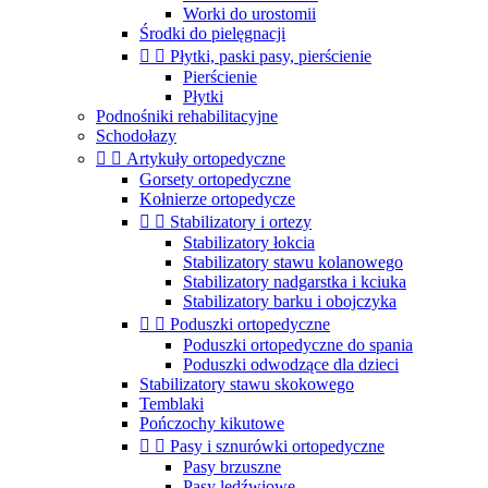
Worki do urostomii
Środki do pielęgnacji


Płytki, paski pasy, pierścienie
Pierścienie
Płytki
Podnośniki rehabilitacyjne
Schodołazy


Artykuły ortopedyczne
Gorsety ortopedyczne
Kołnierze ortopedycze


Stabilizatory i ortezy
Stabilizatory łokcia
Stabilizatory stawu kolanowego
Stabilizatory nadgarstka i kciuka
Stabilizatory barku i obojczyka


Poduszki ortopedyczne
Poduszki ortopedyczne do spania
Poduszki odwodzące dla dzieci
Stabilizatory stawu skokowego
Temblaki
Pończochy kikutowe


Pasy i sznurówki ortopedyczne
Pasy brzuszne
Pasy lędźwiowe