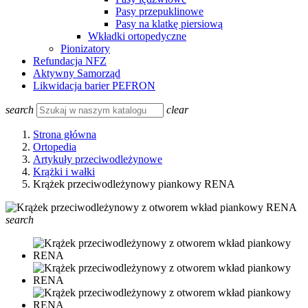
Pasy przepuklinowe
Pasy na klatkę piersiową
Wkładki ortopedyczne
Pionizatory
Refundacja NFZ
Aktywny Samorząd
Likwidacja barier PEFRON
search
clear
Strona główna
Ortopedia
Artykuły przeciwodleżynowe
Krążki i wałki
Krążek przeciwodleżynowy piankowy RENA
search