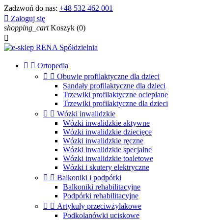
Zadzwoń do nas:
+48 532 462 001

Zaloguj się
shopping_cart
Koszyk
(0)



Ortopedia


Obuwie profilaktyczne dla dzieci
Sandały profilaktyczne dla dzieci
Trzewiki profilaktyczne ocieplane
Trzewiki profilaktyczne dla dzieci


Wózki inwalidzkie
Wózki inwalidzkie aktywne
Wózki inwalidzkie dziecięce
Wózki inwalidzkie ręczne
Wózki inwalidzkie specjalne
Wózki inwalidzkie toaletowe
Wózki i skutery elektryczne


Balkoniki i podpórki
Balkoniki rehabilitacyjne
Podpórki rehabilitacyjne


Artykuły przeciwżylakowe
Podkolanówki uciskowe