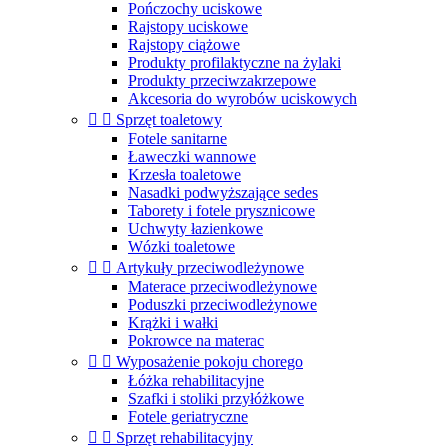
Pończochy uciskowe
Rajstopy uciskowe
Rajstopy ciążowe
Produkty profilaktyczne na żylaki
Produkty przeciwzakrzepowe
Akcesoria do wyrobów uciskowych


Sprzęt toaletowy
Fotele sanitarne
Ławeczki wannowe
Krzesła toaletowe
Nasadki podwyższające sedes
Taborety i fotele prysznicowe
Uchwyty łazienkowe
Wózki toaletowe


Artykuły przeciwodleżynowe
Materace przeciwodleżynowe
Poduszki przeciwodleżynowe
Krążki i wałki
Pokrowce na materac


Wyposażenie pokoju chorego
Łóżka rehabilitacyjne
Szafki i stoliki przyłóżkowe
Fotele geriatryczne


Sprzęt rehabilitacyjny