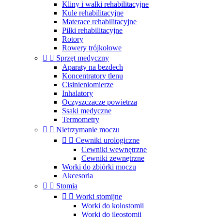
Kliny i wałki rehabilitacyjne
Kule rehabilitacyjne
Materace rehabilitacyjne
Piłki rehabilitacyjne
Rotory
Rowery trójkołowe


Sprzęt medyczny
Aparaty na bezdech
Koncentratory tlenu
Cisinieniomierze
Inhalatory
Oczyszczacze powietrza
Ssaki medyczne
Termometry


Nietrzymanie moczu


Cewniki urologiczne
Cewniki wewnętrzne
Cewniki zewnętrzne
Worki do zbiórki moczu
Akcesoria


Stomia


Worki stomijne
Worki do kolostomii
Worki do ileostomii