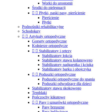
Worki do urostomii
Środki do pielęgnacji


Płytki, paski pasy, pierścienie
Pierścienie
Płytki
Podnośniki rehabilitacyjne
Schodołazy


Artykuły ortopedyczne
Gorsety ortopedyczne
Kołnierze ortopedycze


Stabilizatory i ortezy
Stabilizatory łokcia
Stabilizatory stawu kolanowego
Stabilizatory nadgarstka i kciuka
Stabilizatory barku i obojczyka


Poduszki ortopedyczne
Poduszki ortopedyczne do spania
Poduszki odwodzące dla dzieci
Stabilizatory stawu skokowego
Temblaki
Pończochy kikutowe


Pasy i sznurówki ortopedyczne
Pasy brzuszne
Pasy lędźwiowe