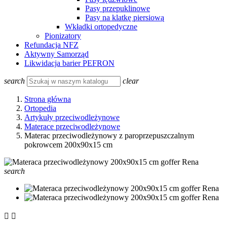
Pasy przepuklinowe
Pasy na klatkę piersiową
Wkładki ortopedyczne
Pionizatory
Refundacja NFZ
Aktywny Samorząd
Likwidacja barier PEFRON
search
clear
Strona główna
Ortopedia
Artykuły przeciwodleżynowe
Materace przeciwodleżynowe
Materac przeciwodleżynowy z paroprzepuszczalnym
pokrowcem 200x90x15 cm
search

