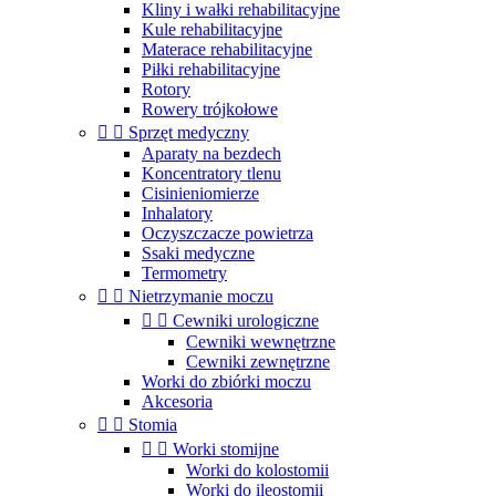
Kliny i wałki rehabilitacyjne
Kule rehabilitacyjne
Materace rehabilitacyjne
Piłki rehabilitacyjne
Rotory
Rowery trójkołowe


Sprzęt medyczny
Aparaty na bezdech
Koncentratory tlenu
Cisinieniomierze
Inhalatory
Oczyszczacze powietrza
Ssaki medyczne
Termometry


Nietrzymanie moczu


Cewniki urologiczne
Cewniki wewnętrzne
Cewniki zewnętrzne
Worki do zbiórki moczu
Akcesoria


Stomia


Worki stomijne
Worki do kolostomii
Worki do ileostomii