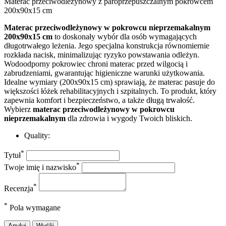
Materac przeciwodleżynowy z paroprzepuszczalnym pokrowcem
200x90x15 cm
Materac przeciwodleżynowy w pokrowcu nieprzemakalnym
200x90x15 cm
to doskonały wybór dla osób wymagających
długotrwałego leżenia. Jego specjalna konstrukcja równomiernie
rozkłada nacisk, minimalizując ryzyko powstawania odleżyn.
Wodoodporny pokrowiec chroni materac przed wilgocią i
zabrudzeniami, gwarantując higieniczne warunki użytkowania.
Idealne wymiary (200x90x15 cm) sprawiają, że materac pasuje do
większości łóżek rehabilitacyjnych i szpitalnych. To produkt, który
zapewnia komfort i bezpieczeństwo, a także długą trwałość.
Wybierz
materac przeciwodleżynowy w pokrowcu
nieprzemakalnym
dla zdrowia i wygody Twoich bliskich.
Quality:
*
Tytuł
*
Twoje imię i nazwisko
*
Recenzja
*
Pola wymagane
Anuluj
Wyślij