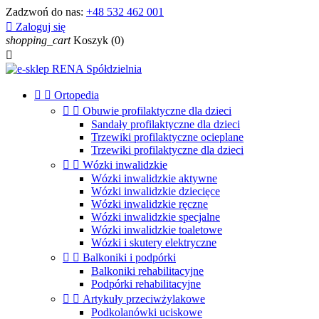
Zadzwoń do nas:
+48 532 462 001

Zaloguj się
shopping_cart
Koszyk
(0)



Ortopedia


Obuwie profilaktyczne dla dzieci
Sandały profilaktyczne dla dzieci
Trzewiki profilaktyczne ocieplane
Trzewiki profilaktyczne dla dzieci


Wózki inwalidzkie
Wózki inwalidzkie aktywne
Wózki inwalidzkie dziecięce
Wózki inwalidzkie ręczne
Wózki inwalidzkie specjalne
Wózki inwalidzkie toaletowe
Wózki i skutery elektryczne


Balkoniki i podpórki
Balkoniki rehabilitacyjne
Podpórki rehabilitacyjne


Artykuły przeciwżylakowe
Podkolanówki uciskowe