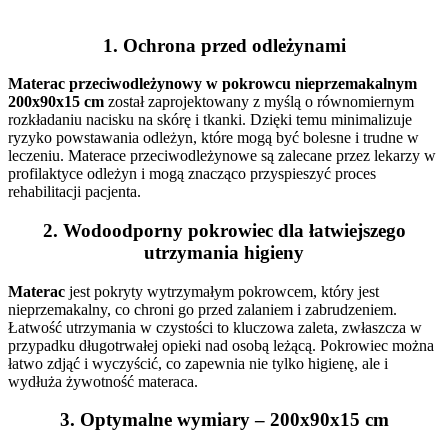
1. Ochrona przed odleżynami
Materac przeciwodleżynowy w pokrowcu nieprzemakalnym
200x90x15 cm
został zaprojektowany z myślą o równomiernym
rozkładaniu nacisku na skórę i tkanki. Dzięki temu minimalizuje
ryzyko powstawania odleżyn, które mogą być bolesne i trudne w
leczeniu. Materace przeciwodleżynowe są zalecane przez lekarzy w
profilaktyce odleżyn i mogą znacząco przyspieszyć proces
rehabilitacji pacjenta.
2. Wodoodporny pokrowiec dla łatwiejszego
utrzymania higieny
Materac
jest pokryty wytrzymałym pokrowcem, który jest
nieprzemakalny, co chroni go przed zalaniem i zabrudzeniem.
Łatwość utrzymania w czystości to kluczowa zaleta, zwłaszcza w
przypadku długotrwałej opieki nad osobą leżącą. Pokrowiec można
łatwo zdjąć i wyczyścić, co zapewnia nie tylko higienę, ale i
wydłuża żywotność materaca.
3. Optymalne wymiary – 200x90x15 cm