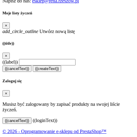
Napisz do nas:
esklep@rena.rzeszow.pl
Moje listy życzeń
×
add_circle_outline
Utwórz nową listę
((title))
×
((label))
((cancelText))
((createText))
Zaloguj się
×
Musisz być zalogowany by zapisać produkty na swojej liście
życzeń.
((loginText))
((cancelText))
© 2026 - Oprogramowanie e-sklepu od PrestaShop™