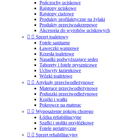
Pończochy uciskowe
Rajstopy uciskowe
Rajstopy ciążowe
Produkty profilaktyczne na żylaki
Produkty przeciwzakrzepowe
Akcesoria do wyrobów uciskowych


Sprzęt toaletowy
Fotele sanitarne
Ławeczki wannowe
Krzesła toaletowe
Nasadki podwyższające sedes
Taborety i fotele prysznicowe
Uchwyty łazienkowe
Wózki toaletowe


Artykuły przeciwodleżynowe
Materace przeciwodleżynowe
Poduszki przeciwodleżynowe
Krążki i wałki
Pokrowce na materac


Wyposażenie pokoju chorego
Łóżka rehabilitacyjne
Szafki i stoliki przyłóżkowe
Fotele geriatryczne


Sprzęt rehabilitacyjny