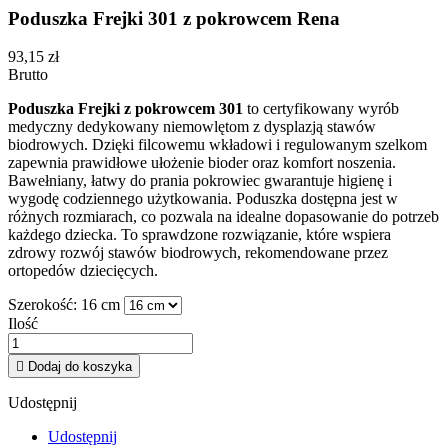
Poduszka Frejki 301 z pokrowcem Rena
93,15 zł
Brutto
Poduszka Frejki z pokrowcem 301
to certyfikowany wyrób
medyczny dedykowany niemowlętom z dysplazją stawów
biodrowych. Dzięki filcowemu wkładowi i regulowanym szelkom
zapewnia prawidłowe ułożenie bioder oraz komfort noszenia.
Bawełniany, łatwy do prania pokrowiec gwarantuje higienę i
wygodę codziennego użytkowania. Poduszka dostępna jest w
różnych rozmiarach, co pozwala na idealne dopasowanie do potrzeb
każdego dziecka. To sprawdzone rozwiązanie, które wspiera
zdrowy rozwój stawów biodrowych, rekomendowane przez
ortopedów dziecięcych.
Szerokość: 16 cm
Ilość

Dodaj do koszyka
Udostępnij
Udostępnij