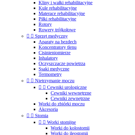
Kliny i wałki rehabilitacyjne
Kule rehabilitacyjne
Materace rehabilitacyjne
Piłki rehabilitacyjne
Rotory
Rowery trójkołowe


Sprzęt medyczny
Aparaty na bezdech
Koncentratory tlenu
Cisinieniomierze
Inhalatory
Oczyszczacze powietrza
Ssaki medyczne
Termometry


Nietrzymanie moczu


Cewniki urologiczne
Cewniki wewnętrzne
Cewniki zewnętrzne
Worki do zbiórki moczu
Akcesoria


Stomia


Worki stomijne
Worki do kolostomii
Worki do ileostomii