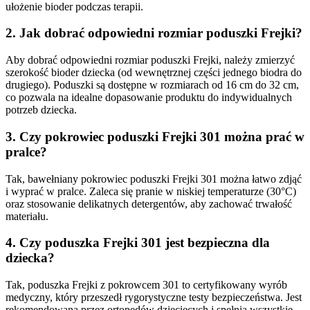
ułożenie bioder podczas terapii.
2.
Jak dobrać odpowiedni rozmiar poduszki Frejki?
Aby dobrać odpowiedni rozmiar poduszki Frejki, należy zmierzyć
szerokość bioder dziecka (od wewnętrznej części jednego biodra do
drugiego). Poduszki są dostępne w rozmiarach od 16 cm do 32 cm,
co pozwala na idealne dopasowanie produktu do indywidualnych
potrzeb dziecka.
3.
Czy pokrowiec poduszki Frejki 301 można prać w
pralce?
Tak, bawełniany pokrowiec poduszki Frejki 301 można łatwo zdjąć
i wyprać w pralce. Zaleca się pranie w niskiej temperaturze (30°C)
oraz stosowanie delikatnych detergentów, aby zachować trwałość
materiału.
4.
Czy poduszka Frejki 301 jest bezpieczna dla
dziecka?
Tak, poduszka Frejki z pokrowcem 301 to certyfikowany wyrób
medyczny, który przeszedł rygorystyczne testy bezpieczeństwa. Jest
rekomendowana przez ortopedów dziecięcych i spełnia wszystkie