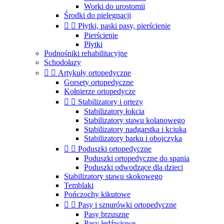
Worki do urostomii
Środki do pielęgnacji


Płytki, paski pasy, pierścienie
Pierścienie
Płytki
Podnośniki rehabilitacyjne
Schodołazy


Artykuły ortopedyczne
Gorsety ortopedyczne
Kołnierze ortopedycze


Stabilizatory i ortezy
Stabilizatory łokcia
Stabilizatory stawu kolanowego
Stabilizatory nadgarstka i kciuka
Stabilizatory barku i obojczyka


Poduszki ortopedyczne
Poduszki ortopedyczne do spania
Poduszki odwodzące dla dzieci
Stabilizatory stawu skokowego
Temblaki
Pończochy kikutowe


Pasy i sznurówki ortopedyczne
Pasy brzuszne
Pasy lędźwiowe