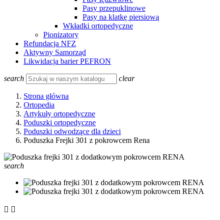
Pasy przepuklinowe
Pasy na klatkę piersiową
Wkładki ortopedyczne
Pionizatory
Refundacja NFZ
Aktywny Samorząd
Likwidacja barier PEFRON
search
clear
Strona główna
Ortopedia
Artykuły ortopedyczne
Poduszki ortopedyczne
Poduszki odwodzące dla dzieci
Poduszka Frejki 301 z pokrowcem Rena
search

