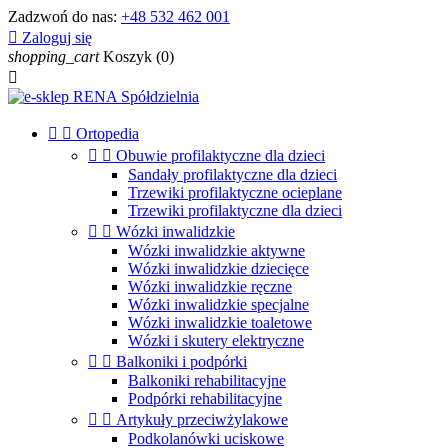
Zadzwoń do nas:
+48 532 462 001

Zaloguj się
shopping_cart
Koszyk
(0)



Ortopedia


Obuwie profilaktyczne dla dzieci
Sandały profilaktyczne dla dzieci
Trzewiki profilaktyczne ocieplane
Trzewiki profilaktyczne dla dzieci


Wózki inwalidzkie
Wózki inwalidzkie aktywne
Wózki inwalidzkie dziecięce
Wózki inwalidzkie ręczne
Wózki inwalidzkie specjalne
Wózki inwalidzkie toaletowe
Wózki i skutery elektryczne


Balkoniki i podpórki
Balkoniki rehabilitacyjne
Podpórki rehabilitacyjne


Artykuły przeciwżylakowe
Podkolanówki uciskowe