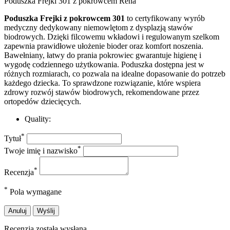
Poduszka Frejki 301 z pokrowcem Rena
Poduszka Frejki z pokrowcem 301
to certyfikowany wyrób
medyczny dedykowany niemowlętom z dysplazją stawów
biodrowych. Dzięki filcowemu wkładowi i regulowanym szelkom
zapewnia prawidłowe ułożenie bioder oraz komfort noszenia.
Bawełniany, łatwy do prania pokrowiec gwarantuje higienę i
wygodę codziennego użytkowania. Poduszka dostępna jest w
różnych rozmiarach, co pozwala na idealne dopasowanie do potrzeb
każdego dziecka. To sprawdzone rozwiązanie, które wspiera
zdrowy rozwój stawów biodrowych, rekomendowane przez
ortopedów dziecięcych.
Quality:
*
Tytuł
*
Twoje imię i nazwisko
*
Recenzja
*
Pola wymagane
Anuluj
Wyślij
Recenzja została wysłana