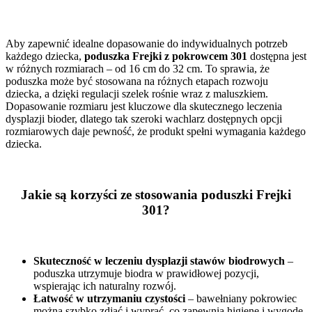
Aby zapewnić idealne dopasowanie do indywidualnych potrzeb
każdego dziecka,
poduszka Frejki z pokrowcem 301
dostępna jest
w różnych rozmiarach – od 16 cm do 32 cm. To sprawia, że
poduszka może być stosowana na różnych etapach rozwoju
dziecka, a dzięki regulacji szelek rośnie wraz z maluszkiem.
Dopasowanie rozmiaru jest kluczowe dla skutecznego leczenia
dysplazji bioder, dlatego tak szeroki wachlarz dostępnych opcji
rozmiarowych daje pewność, że produkt spełni wymagania każdego
dziecka.
Jakie są korzyści ze stosowania poduszki Frejki
301?
Skuteczność w leczeniu dysplazji stawów biodrowych
–
poduszka utrzymuje biodra w prawidłowej pozycji,
wspierając ich naturalny rozwój.
Łatwość w utrzymaniu czystości
– bawełniany pokrowiec
można szybko zdjąć i wyprać, co zapewnia higienę i wygodę.