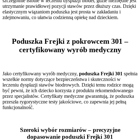
szczególnie istotne w leczeniu dysplazji bioder, gdzie niezbędne jest
utrzymanie prawidłowej pozycji stawów przez dłuższy czas. Dzięki
elastycznym wiązaniom poduszka jest prosta w zakładaniu i
zdejmowaniu, co ułatwia codzienną opiekę nad dzieckiem.
Poduszka Frejki z pokrowcem 301 –
certyfikowany wyrób medyczny
Jako certyfikowany wyrób medyczny,
poduszka Frejki 301
spełnia
wszelkie normy dotyczące bezpieczeństwa i skuteczności w
leczeniu dysplazji stawów biodrowych. Dzięki temu rodzice mogą
być pewni, że ich dziecko korzysta z produktu rekomendowanego
przez specjalistów. Certyfikaty medyczne gwarantują, że poduszka
przeszła rygorystyczne testy jakościowe, co zapewnia jej pełną
funkcjonalność.
Szeroki wybór rozmiarów – precyzyjne
dopasowanie poduszki Frejki 301