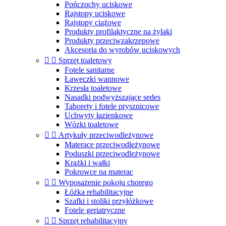
Pończochy uciskowe
Rajstopy uciskowe
Rajstopy ciążowe
Produkty profilaktyczne na żylaki
Produkty przeciwzakrzepowe
Akcesoria do wyrobów uciskowych


Sprzęt toaletowy
Fotele sanitarne
Ławeczki wannowe
Krzesła toaletowe
Nasadki podwyższające sedes
Taborety i fotele prysznicowe
Uchwyty łazienkowe
Wózki toaletowe


Artykuły przeciwodleżynowe
Materace przeciwodleżynowe
Poduszki przeciwodleżynowe
Krążki i wałki
Pokrowce na materac


Wyposażenie pokoju chorego
Łóżka rehabilitacyjne
Szafki i stoliki przyłóżkowe
Fotele geriatryczne


Sprzęt rehabilitacyjny