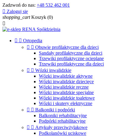
Zadzwoń do nas:
+48 532 462 001

Zaloguj się
shopping_cart
Koszyk
(0)



Ortopedia


Obuwie profilaktyczne dla dzieci
Sandały profilaktyczne dla dzieci
Trzewiki profilaktyczne ocieplane
Trzewiki profilaktyczne dla dzieci


Wózki inwalidzkie
Wózki inwalidzkie aktywne
Wózki inwalidzkie dziecięce
Wózki inwalidzkie ręczne
Wózki inwalidzkie specjalne
Wózki inwalidzkie toaletowe
Wózki i skutery elektryczne


Balkoniki i podpórki
Balkoniki rehabilitacyjne
Podpórki rehabilitacyjne


Artykuły przeciwżylakowe
Podkolanówki uciskowe