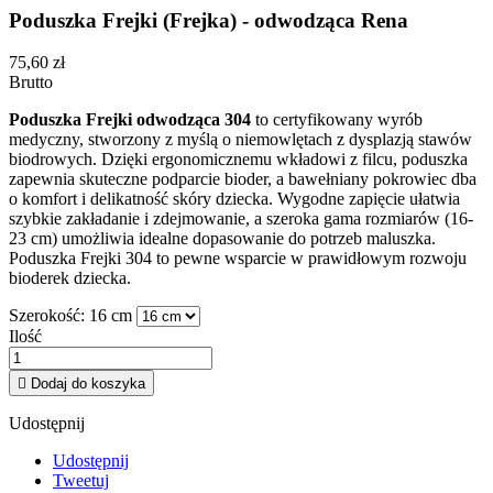
Poduszka Frejki (Frejka) - odwodząca Rena
75,60 zł
Brutto
Poduszka Frejki odwodząca 304
to certyfikowany wyrób
medyczny, stworzony z myślą o niemowlętach z dysplazją stawów
biodrowych. Dzięki ergonomicznemu wkładowi z filcu, poduszka
zapewnia skuteczne podparcie bioder, a bawełniany pokrowiec dba
o komfort i delikatność skóry dziecka. Wygodne zapięcie ułatwia
szybkie zakładanie i zdejmowanie, a szeroka gama rozmiarów (16-
23 cm) umożliwia idealne dopasowanie do potrzeb maluszka.
Poduszka Frejki 304 to pewne wsparcie w prawidłowym rozwoju
bioderek dziecka.
Szerokość: 16 cm
Ilość

Dodaj do koszyka
Udostępnij
Udostępnij
Tweetuj