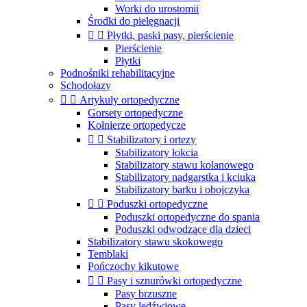
Worki do urostomii
Środki do pielęgnacji


Płytki, paski pasy, pierścienie
Pierścienie
Płytki
Podnośniki rehabilitacyjne
Schodołazy


Artykuły ortopedyczne
Gorsety ortopedyczne
Kołnierze ortopedycze


Stabilizatory i ortezy
Stabilizatory łokcia
Stabilizatory stawu kolanowego
Stabilizatory nadgarstka i kciuka
Stabilizatory barku i obojczyka


Poduszki ortopedyczne
Poduszki ortopedyczne do spania
Poduszki odwodzące dla dzieci
Stabilizatory stawu skokowego
Temblaki
Pończochy kikutowe


Pasy i sznurówki ortopedyczne
Pasy brzuszne
Pasy lędźwiowe