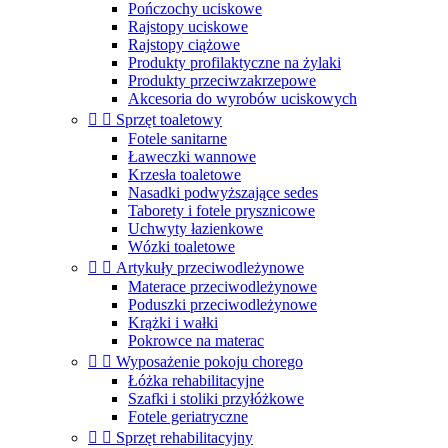
Pończochy uciskowe
Rajstopy uciskowe
Rajstopy ciążowe
Produkty profilaktyczne na żylaki
Produkty przeciwzakrzepowe
Akcesoria do wyrobów uciskowych


Sprzęt toaletowy
Fotele sanitarne
Ławeczki wannowe
Krzesła toaletowe
Nasadki podwyższające sedes
Taborety i fotele prysznicowe
Uchwyty łazienkowe
Wózki toaletowe


Artykuły przeciwodleżynowe
Materace przeciwodleżynowe
Poduszki przeciwodleżynowe
Krążki i wałki
Pokrowce na materac


Wyposażenie pokoju chorego
Łóżka rehabilitacyjne
Szafki i stoliki przyłóżkowe
Fotele geriatryczne


Sprzęt rehabilitacyjny