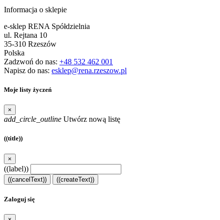
Informacja o sklepie
e-sklep RENA Spółdzielnia
ul. Rejtana 10
35-310 Rzeszów
Polska
Zadzwoń do nas:
+48 532 462 001
Napisz do nas:
esklep@rena.rzeszow.pl
Moje listy życzeń
×
add_circle_outline
Utwórz nową listę
((title))
×
((label))
((cancelText))
((createText))
Zaloguj się
×