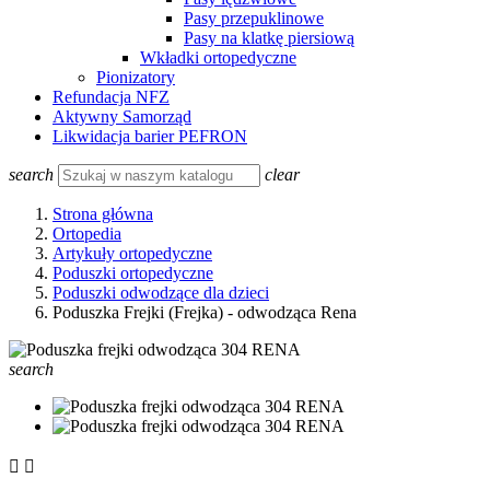
Pasy przepuklinowe
Pasy na klatkę piersiową
Wkładki ortopedyczne
Pionizatory
Refundacja NFZ
Aktywny Samorząd
Likwidacja barier PEFRON
search
clear
Strona główna
Ortopedia
Artykuły ortopedyczne
Poduszki ortopedyczne
Poduszki odwodzące dla dzieci
Poduszka Frejki (Frejka) - odwodząca Rena
search

