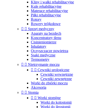
Kliny i wałki rehabilitacyjne
Kule rehabilitacyjne
Materace rehabilitacyjne
Piłki rehabilitacyjne
Rotory
Rowery trójkołowe


Sprzęt medyczny
Aparaty na bezdech
Koncentratory tlenu
Cisinieniomierze
Inhalatory
Oczyszczacze powietrza
Ssaki medyczne
Termometry


Nietrzymanie moczu


Cewniki urologiczne
Cewniki wewnętrzne
Cewniki zewnętrzne
Worki do zbiórki moczu
Akcesoria


Stomia


Worki stomijne
Worki do kolostomii
Worki do ileostomii