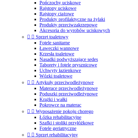
Pończochy uciskowe
Rajstopy uciskowe
Rajstopy ciążowe
Produkty profilaktyczne na żylaki
Produkty przeciwzakrzepowe
Akcesoria do wyrobów uciskowych


Sprzęt toaletowy
Fotele sanitarne
Ławeczki wannowe
Krzesła toaletowe
Nasadki podwyższające sedes
Taborety i fotele prysznicowe
Uchwyty łazienkowe
Wózki toaletowe


Artykuły przeciwodleżynowe
Materace przeciwodleżynowe
Poduszki przeciwodleżynowe
Krążki i wałki
Pokrowce na materac


Wyposażenie pokoju chorego
Łóżka rehabilitacyjne
Szafki i stoliki przyłóżkowe
Fotele geriatryczne


Sprzęt rehabilitacyjny