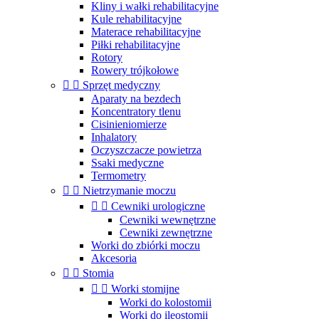
Kliny i wałki rehabilitacyjne
Kule rehabilitacyjne
Materace rehabilitacyjne
Piłki rehabilitacyjne
Rotory
Rowery trójkołowe


Sprzęt medyczny
Aparaty na bezdech
Koncentratory tlenu
Cisinieniomierze
Inhalatory
Oczyszczacze powietrza
Ssaki medyczne
Termometry


Nietrzymanie moczu


Cewniki urologiczne
Cewniki wewnętrzne
Cewniki zewnętrzne
Worki do zbiórki moczu
Akcesoria


Stomia


Worki stomijne
Worki do kolostomii
Worki do ileostomii