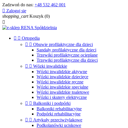
Zadzwoń do nas:
+48 532 462 001

Zaloguj się
shopping_cart
Koszyk
(0)



Ortopedia


Obuwie profilaktyczne dla dzieci
Sandały profilaktyczne dla dzieci
Trzewiki profilaktyczne ocieplane
Trzewiki profilaktyczne dla dzieci


Wózki inwalidzkie
Wózki inwalidzkie aktywne
Wózki inwalidzkie dziecięce
Wózki inwalidzkie ręczne
Wózki inwalidzkie specjalne
Wózki inwalidzkie toaletowe
Wózki i skutery elektryczne


Balkoniki i podpórki
Balkoniki rehabilitacyjne
Podpórki rehabilitacyjne


Artykuły przeciwżylakowe
Podkolanówki uciskowe