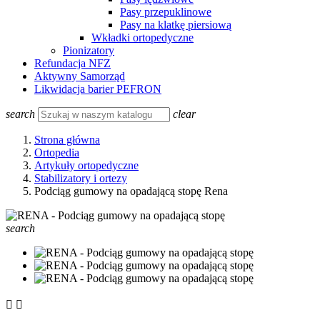
Pasy przepuklinowe
Pasy na klatkę piersiową
Wkładki ortopedyczne
Pionizatory
Refundacja NFZ
Aktywny Samorząd
Likwidacja barier PEFRON
search
clear
Strona główna
Ortopedia
Artykuły ortopedyczne
Stabilizatory i ortezy
Podciąg gumowy na opadającą stopę Rena
search

