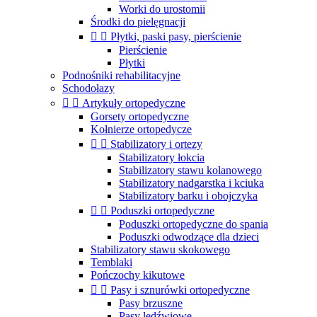
Worki do urostomii
Środki do pielęgnacji


Płytki, paski pasy, pierścienie
Pierścienie
Płytki
Podnośniki rehabilitacyjne
Schodołazy


Artykuły ortopedyczne
Gorsety ortopedyczne
Kołnierze ortopedycze


Stabilizatory i ortezy
Stabilizatory łokcia
Stabilizatory stawu kolanowego
Stabilizatory nadgarstka i kciuka
Stabilizatory barku i obojczyka


Poduszki ortopedyczne
Poduszki ortopedyczne do spania
Poduszki odwodzące dla dzieci
Stabilizatory stawu skokowego
Temblaki
Pończochy kikutowe


Pasy i sznurówki ortopedyczne
Pasy brzuszne
Pasy lędźwiowe