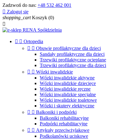
Zadzwoń do nas:
+48 532 462 001

Zaloguj się
shopping_cart
Koszyk
(0)



Ortopedia


Obuwie profilaktyczne dla dzieci
Sandały profilaktyczne dla dzieci
Trzewiki profilaktyczne ocieplane
Trzewiki profilaktyczne dla dzieci


Wózki inwalidzkie
Wózki inwalidzkie aktywne
Wózki inwalidzkie dziecięce
Wózki inwalidzkie ręczne
Wózki inwalidzkie specjalne
Wózki inwalidzkie toaletowe
Wózki i skutery elektryczne


Balkoniki i podpórki
Balkoniki rehabilitacyjne
Podpórki rehabilitacyjne


Artykuły przeciwżylakowe
Podkolanówki uciskowe