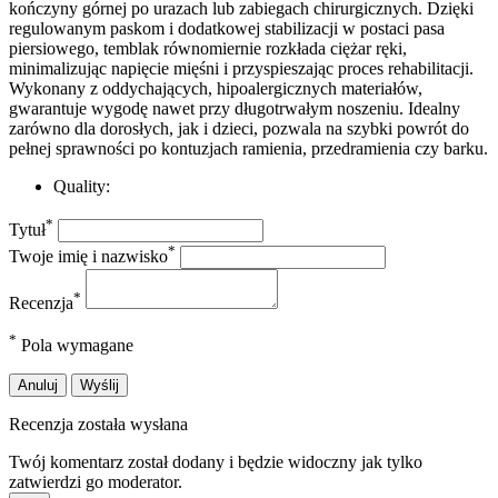
kończyny górnej po urazach lub zabiegach chirurgicznych. Dzięki
regulowanym paskom i dodatkowej stabilizacji w postaci pasa
piersiowego, temblak równomiernie rozkłada ciężar ręki,
minimalizując napięcie mięśni i przyspieszając proces rehabilitacji.
Wykonany z oddychających, hipoalergicznych materiałów,
gwarantuje wygodę nawet przy długotrwałym noszeniu. Idealny
zarówno dla dorosłych, jak i dzieci, pozwala na szybki powrót do
pełnej sprawności po kontuzjach ramienia, przedramienia czy barku.
Quality:
*
Tytuł
*
Twoje imię i nazwisko
*
Recenzja
*
Pola wymagane
Anuluj
Wyślij
Recenzja została wysłana
Twój komentarz został dodany i będzie widoczny jak tylko
zatwierdzi go moderator.