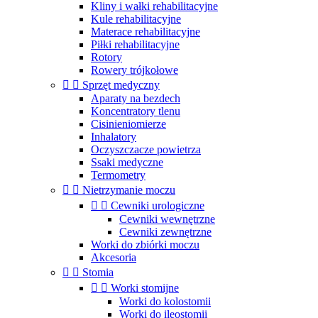
Kliny i wałki rehabilitacyjne
Kule rehabilitacyjne
Materace rehabilitacyjne
Piłki rehabilitacyjne
Rotory
Rowery trójkołowe


Sprzęt medyczny
Aparaty na bezdech
Koncentratory tlenu
Cisinieniomierze
Inhalatory
Oczyszczacze powietrza
Ssaki medyczne
Termometry


Nietrzymanie moczu


Cewniki urologiczne
Cewniki wewnętrzne
Cewniki zewnętrzne
Worki do zbiórki moczu
Akcesoria


Stomia


Worki stomijne
Worki do kolostomii
Worki do ileostomii