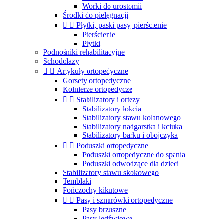
Worki do urostomii
Środki do pielęgnacji


Płytki, paski pasy, pierścienie
Pierścienie
Płytki
Podnośniki rehabilitacyjne
Schodołazy


Artykuły ortopedyczne
Gorsety ortopedyczne
Kołnierze ortopedycze


Stabilizatory i ortezy
Stabilizatory łokcia
Stabilizatory stawu kolanowego
Stabilizatory nadgarstka i kciuka
Stabilizatory barku i obojczyka


Poduszki ortopedyczne
Poduszki ortopedyczne do spania
Poduszki odwodzące dla dzieci
Stabilizatory stawu skokowego
Temblaki
Pończochy kikutowe


Pasy i sznurówki ortopedyczne
Pasy brzuszne
Pasy lędźwiowe