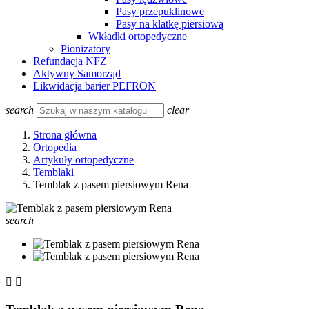
Pasy przepuklinowe
Pasy na klatkę piersiową
Wkładki ortopedyczne
Pionizatory
Refundacja NFZ
Aktywny Samorząd
Likwidacja barier PEFRON
search
clear
Strona główna
Ortopedia
Artykuły ortopedyczne
Temblaki
Temblak z pasem piersiowym Rena
search

