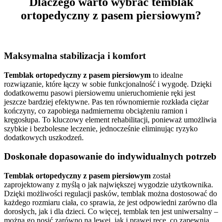
Dlaczego warto wybrać temblak
ortopedyczny z pasem piersiowym?
Maksymalna stabilizacja i komfort
Temblak ortopedyczny z pasem piersiowym
to idealne
rozwiązanie, które łączy w sobie funkcjonalność i wygodę. Dzięki
dodatkowemu pasowi piersiowemu unieruchomienie ręki jest
jeszcze bardziej efektywne. Pas ten równomiernie rozkłada ciężar
kończyny, co zapobiega nadmiernemu obciążeniu ramion i
kręgosłupa. To kluczowy element rehabilitacji, ponieważ umożliwia
szybkie i bezbolesne leczenie, jednocześnie eliminując ryzyko
dodatkowych uszkodzeń.
Doskonałe dopasowanie do indywidualnych potrzeb
Temblak ortopedyczny z pasem piersiowym
został
zaprojektowany z myślą o jak największej wygodzie użytkownika.
Dzięki możliwości regulacji pasków, temblak można dostosować do
każdego rozmiaru ciała, co sprawia, że jest odpowiedni zarówno dla
dorosłych, jak i dla dzieci. Co więcej, temblak ten jest uniwersalny –
można go nosić zarówno na lewej, jak i prawej ręce, co zapewnia