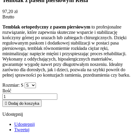
Temblak z pasem piersiowym Rena
97,20 zł
Brutto
Temblak ortopedyczny z pasem piersiowym
to profesjonalne
rozwiązanie, które zapewnia skuteczne wsparcie i stabilizację
kończyny górnej po urazach lub zabiegach chirurgicznych. Dzięki
regulowanym paskom i dodatkowej stabilizacji w postaci pasa
piersiowego, temblak równomiernie rozkłada ciężar ręki,
minimalizując napięcie mięśni i przyspieszając proces rehabilitacji.
Wykonany z oddychających, hipoalergicznych materiałów,
gwarantuje wygodę nawet przy długotrwałym noszeniu. Idealny
zarówno dla dorosłych, jak i dzieci, pozwala na szybki powrót do
pełnej sprawności po kontuzjach ramienia, przedramienia czy barku.
Rozmiar: S
Ilość

Dodaj do koszyka
Udostępnij
Udostępnij
Tweetuj