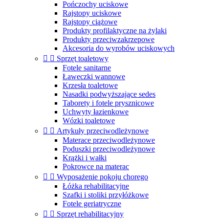
Pończochy uciskowe
Rajstopy uciskowe
Rajstopy ciążowe
Produkty profilaktyczne na żylaki
Produkty przeciwzakrzepowe
Akcesoria do wyrobów uciskowych


Sprzęt toaletowy
Fotele sanitarne
Ławeczki wannowe
Krzesła toaletowe
Nasadki podwyższające sedes
Taborety i fotele prysznicowe
Uchwyty łazienkowe
Wózki toaletowe


Artykuły przeciwodleżynowe
Materace przeciwodleżynowe
Poduszki przeciwodleżynowe
Krążki i wałki
Pokrowce na materac


Wyposażenie pokoju chorego
Łóżka rehabilitacyjne
Szafki i stoliki przyłóżkowe
Fotele geriatryczne


Sprzęt rehabilitacyjny